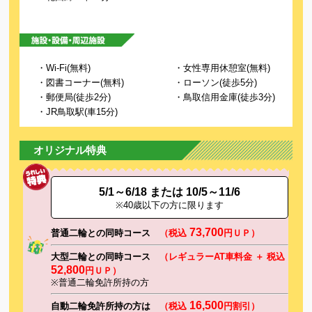
・Wi-Fi(無料)
・女性専用休憩室(無料)
・図書コーナー(無料)
・ローソン(徒歩5分)
・郵便局(徒歩2分)
・鳥取信用金庫(徒歩3分)
・JR鳥取駅(車15分)
オリジナル特典
5/1～6/18 または 10/5～11/6
※40歳以下の方に限ります
73,700
普通二輪との同時コース
（税込
円ＵＰ）
大型二輪との同時コース
（レギュラーAT車料金 ＋ 税込
52,800
円ＵＰ）
※普通二輪免許所持の方
16,500
自動二輪免許所持の方は
（税込
円割引）