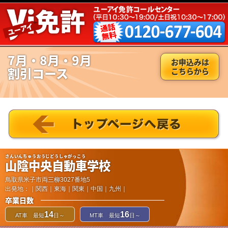
7月・8月・9月
お申込みは
割引コース
こちらから
さんいんちゅうおうじどうしゃがっこう
山陰中央自動車学校
鳥取県米子市両三柳3027番地5
出発地：｜関西｜東海｜関東｜中国｜九州｜
卒業日数
14
16
AT車 最短
日～
MT車 最短
日～