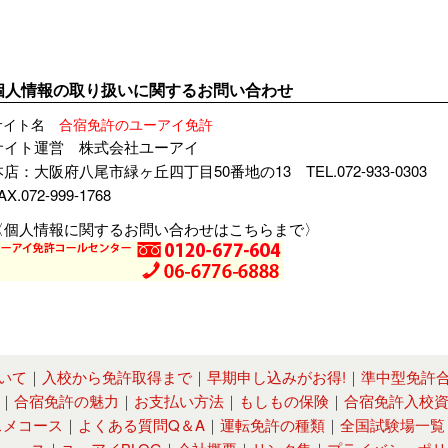
個人情報の取り扱いに関するお問い合わせ
サイト名
合宿免許のユーアイ免許
サイト運営 株式会社ユーアイ
本店：大阪府八尾市緑ヶ丘四丁目50番地の13 TEL.072-933-0303
AX.072-999-1768
〈個人情報に関するお問い合わせはこちらまで〉
いて
｜
入校から免許取得まで
｜
早期申し込みがお得!
｜
準中型免許
｜
合宿免許の魅力
｜
お支払い方法
｜
もしもの保険
｜
合宿免許入校
スメコース
｜
よくある質問Q＆A
｜
運転免許の種類
｜
全国試験場一覧