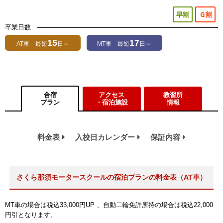
早割
Ｇ割
卒業日数
15
17
AT車 最短
日～
MT車 最短
日～
合宿
アクセス
教習所
プラン
・宿泊施設
情報
料金表
入校日カレンダー
保証内容
さくら那須モータースクールの宿泊プランの料金表（AT車）
MT車の場合は税込33,000円UP 、自動二輪免許所持の場合は税込22,000
円引となります。