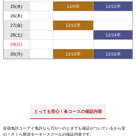
25(水)
12/9卒
12/12卒
26(木)
27(金)
12/12卒
28(土)
12/14卒
29(日)
30(月)
12/14卒
12/16卒
とっても安心！各コースの保証内容
合宿免許ユーアイ免許なら万が一のときでも保証がついているから安
心！さくら那須モータースクールの保証内容です。