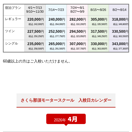
宿泊プラン
4/1〜7/13
7/24〜8/1
7/14〜7/23
8/15〜8/26
8/2〜8/14
9/10〜11/30
8/27〜9/9
レギュラー
220,000
円
240,000
円
282,000
円
305,000
円
318,000
円
税込 242,000円
税込 264,000円
税込 310,200円
税込 335,500円
税込 349,800円
ツイン
227,500
円
252,500
円
294,500
円
317,500
円
330,500
円
税込 250,250円
税込 277,750円
税込 323,950円
税込 349,250円
税込 363,550円
シングル
235,000
円
265,000
円
307,000
円
330,000
円
343,000
円
税込 258,500円
税込 291,500円
税込 337,700円
税込 363,000円
税込 377,300円
60歳以上の方はご入校いただけません。
さくら那須モータースクール 入校日カレンダー
4月
2026年