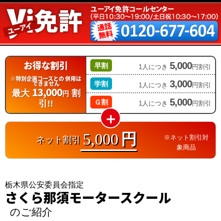
お得な割引
5,000
早割
1人につき
円割引
※特別企画コースとの
併用は
3,000
できません
学割
1人につき
円割引
13,000
最大
割
円
5,000
Ｇ割
引!!
1人につき
円割引
5,000
円
※ネット割引対
ネット割引
象商品
栃木県公安委員会指定
さくら那須モータースクール
のご紹介