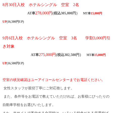
8
月30日入校
ホテルシングル 空
室 2名
278,000円
AT車
(税込305,800円）
MT車
15,000円
UP
(16,500円UP)
9月6日入校
ホテルシングル 空室 3名
学割3,000円引
き対象
​
275,000円
AT車
(税込302,500円）
MT車
15,000円
UP
(16,500円UP)
空室の状況確認はユーアイコールセンターまでお電話ください。
女性スタッフが親切丁寧にご対応致します。
また、条件等をお電話で教えていただければ、お客様にぴったりの
自動車学校をお選びいたします。
また、当サイトで案内する合宿校は、いろいろ特色がある厳選校ば