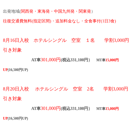
関西
発
・東海
発・中国九州発・関東発
出発地域(
）
往復交通費無料(指定区間)・追加料金なし・全食事付(1日3食)
8月16日入校 ホテルシングル 空室 １名 学割3,000円
引き対象
​
301,000円
AT車
(税込331,100円）
MT車
15,000円
UP
(16,500円UP)
8月20日入校
ホテルシングル 空室 2名
学割3,000円
引き対象
​
301,000円
AT車
(税込331,100円）
MT車
15,000円
UP
(16,500円UP)